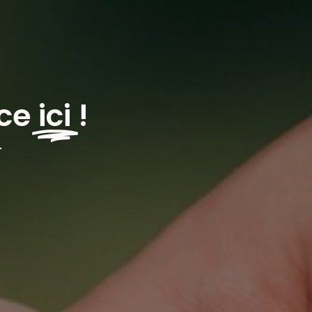
nce
ici
!
r